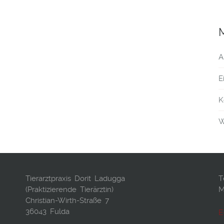
A
E
K
W
Tierarztpraxis Dorit Ladugga
T
(Praktizierende Tierärztin)
M
Christian-Wirth-Straße 7
36043 Fulda
E