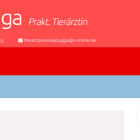
53
tierarztpraxisladugga@t-online.de