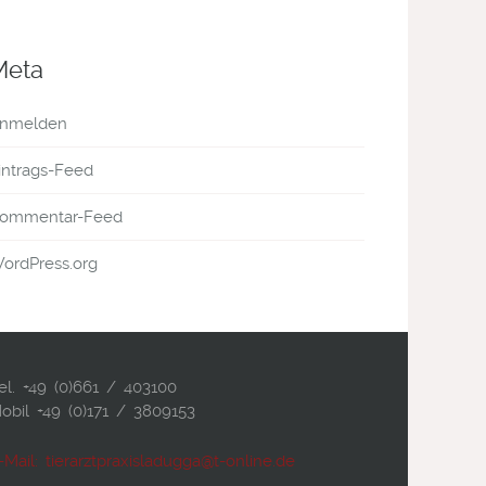
Meta
nmelden
intrags-Feed
ommentar-Feed
ordPress.org
el. +49 (0)661 / 403100
obil +49 (0)171 / 3809153
-Mail: tierarztpraxisladugga@t-online.de