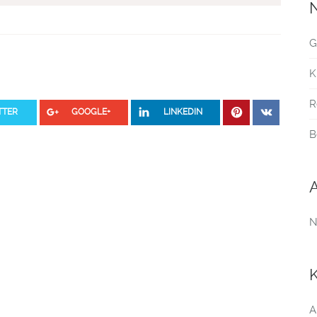
G
K
R
TTER
GOOGLE+
LINKEDIN
B
N
A