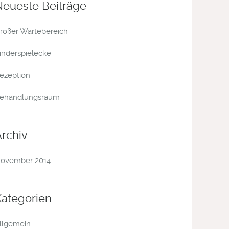
Neueste Beiträge
roßer Wartebereich
inderspielecke
ezeption
ehandlungsraum
Archiv
ovember 2014
Kategorien
llgemein