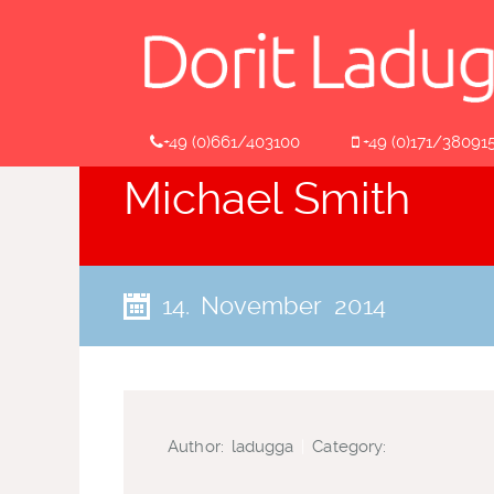
+49 (0)661/403100
+49 (0)171/38091
Michael Smith
14. November 2014
Author:
ladugga
|
Category: