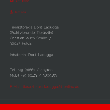
YouTube
Jameda
Tierarztpraxis Dorit Ladugga
(Praktizierende Tierärztin)
Christian-Wirth-Straße 7
36043 Fulda
Inhaberin: Dorit Ladugga
Tel. +49 (0)661 / 403100
Mobil +49 (0)171 / 3809153
E-Mail: tierarztpraxisladugga@t-online.de