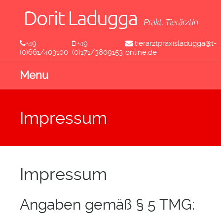
+49
+49
tierarztpraxisladugga@t-
(0)661/403100
(0)171/3809153
online.de
Menu
Impressum
Impressum
Angaben gemäß § 5 TMG: