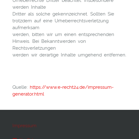
Urheberrechte Dritter beachtet. Insbesondere
werden Inhalte
Dritter als solche gekennzeichnet. Sollten Sie
trotzdem auf eine Urheberrechtsverletzung
aufmerksam
werden, bitten wir um einen entsprechenden
Hinweis. Bei Bekanntwerden von
Rechtsverletzungen
werden wir derartige Inhalte umgehend entfernen.
Quelle:
https://www.e-recht24.de/impressum-
generator.html
Impressum