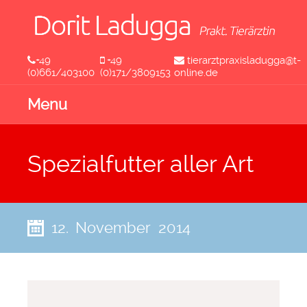
+49
+49
tierarztpraxisladugga@t-
(0)661/403100
(0)171/3809153
online.de
Menu
Spezialfutter aller Art
12. November 2014