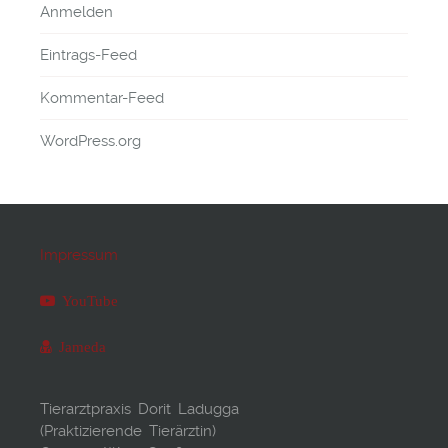
Anmelden
Eintrags-Feed
Kommentar-Feed
WordPress.org
Impressum
YouTube
Jameda
Tierarztpraxis Dorit Ladugga
(Praktizierende Tierärztin)