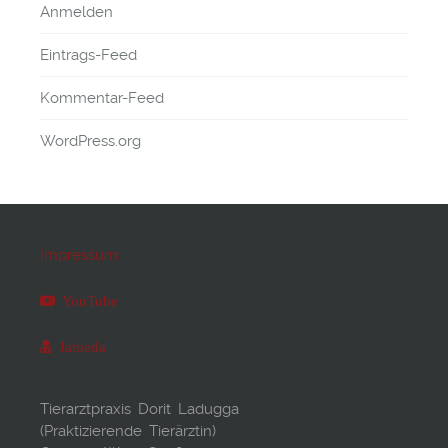
Anmelden
Eintrags-Feed
Kommentar-Feed
WordPress.org
Impressum
YouTube
Jameda
Tierarztpraxis Dorit Ladugga
(Praktizierende Tierärztin)