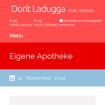
+49
+49
tierarztpraxisladugga@t-
(0)661/403100
(0)171/3809153
online.de
Menu
Eigene Apotheke
12. November 2014